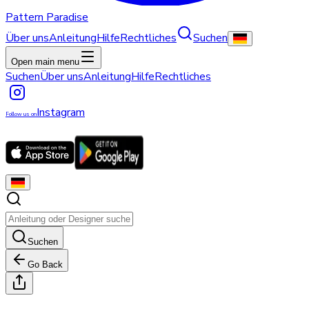
Pattern Paradise
Über uns
Anleitung
Hilfe
Rechtliches
Suchen
Open main menu
Suchen
Über uns
Anleitung
Hilfe
Rechtliches
Instagram
Follow us on
Suchen
Go Back