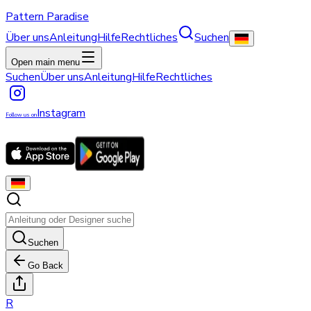
Pattern Paradise
Über uns
Anleitung
Hilfe
Rechtliches
Suchen
Open main menu
Suchen
Über uns
Anleitung
Hilfe
Rechtliches
Instagram
Follow us on
Suchen
Go Back
R