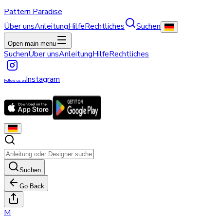
Pattern Paradise
Über uns
Anleitung
Hilfe
Rechtliches
Suchen
Open main menu
Suchen
Über uns
Anleitung
Hilfe
Rechtliches
Instagram
Follow us on
Suchen
Go Back
M