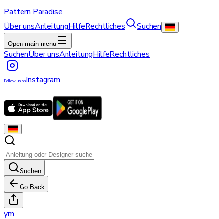
Pattern Paradise
Über uns
Anleitung
Hilfe
Rechtliches
Suchen
Open main menu
Suchen
Über uns
Anleitung
Hilfe
Rechtliches
Instagram
Follow us on
Suchen
Go Back
y
m