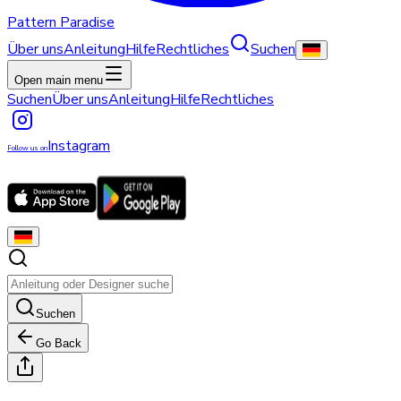
Pattern Paradise
Über uns
Anleitung
Hilfe
Rechtliches
Suchen
Open main menu
Suchen
Über uns
Anleitung
Hilfe
Rechtliches
Instagram
Follow us on
Suchen
Go Back