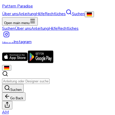
Pattern Paradise
Über uns
Anleitung
Hilfe
Rechtliches
Suchen
Open main menu
Suchen
Über uns
Anleitung
Hilfe
Rechtliches
Instagram
Follow us on
Suchen
Go Back
A
M